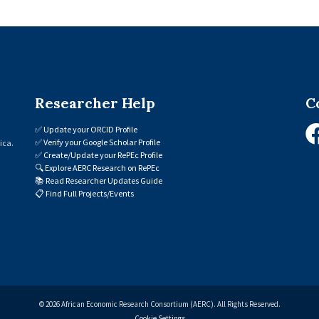
Researcher Help
C
✅
Update your ORCID Profile
✅
Verify your Google Scholar Profile
ica.
✅
Create/Update your RePEc Profile
🔍
Explore AERC Research on RePEc
📚
Read Researcher Updates Guide
📋
Find Full Projects/Events
© 2026 African Economic Research Consortium (AERC). All Rights Reserved.
Cookie Settings