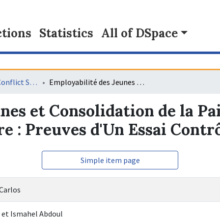
tions
Statistics
All of DSpace
Fragile and Post Conflict States
Employabilité des Jeunes et Consolidation de la Paix au Sortir d'Un Conflit en Côte d’Ivoire : Preuves d'Un Essai Contrôlé Aléatoire
nes et Consolidation de la Pa
ire : Preuves d'Un Essai Contr
Simple item page
Carlos
 et Ismahel Abdoul