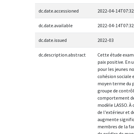
dc.date.accessioned
2022-04-14T07:32
dc.date.available
2022-04-14T07:32
dc.date.issued
2022-03
dc.description.abstract
Cette étude exami
paix positive. En
pour les jeunes no
cohésion sociale e
moyen terme du pr
groupe de contrôl
comportement des 
modèle LASSO. À c
de l'extérieur et 
augmente signific
membres de la fam
de prédire de mani