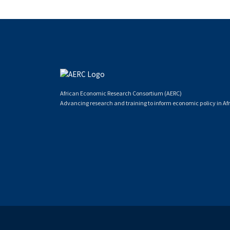
African Economic Research Consortium (AERC)
Advancing research and training to inform economic policy in Afr