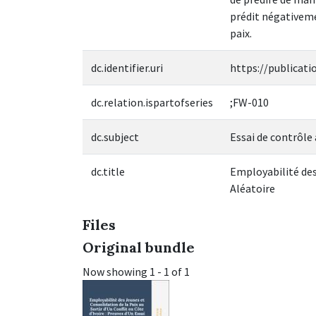
prédit négativeme
paix.
dc.identifier.uri
https://publicati
dc.relation.ispartofseries
;FW-010
dc.subject
Essai de contrôle 
dc.title
Employabilité des 
Aléatoire
Files
Original bundle
Now showing
1 - 1 of 1