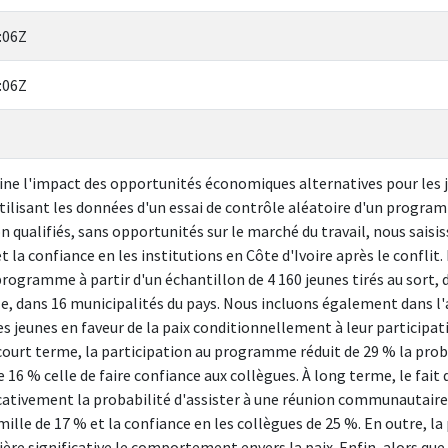
:06Z
:06Z
ne l'impact des opportunités économiques alternatives pour les j
 utilisant les données d'un essai de contrôle aléatoire d'un progr
n qualifiés, sans opportunités sur le marché du travail, nous saisiss
t la confiance en les institutions en Côte d'Ivoire après le confli
ogramme à partir d'un échantillon de 4 160 jeunes tirés au sort, d
e, dans 16 municipalités du pays. Nous incluons également dans l'
jeunes en faveur de la paix conditionnellement à leur particip
ourt terme, la participation au programme réduit de 29 % la proba
de 16 % celle de faire confiance aux collègues. À long terme, le fai
ativement la probabilité d'assister à une réunion communautaire 
ille de 17 % et la confiance en les collègues de 25 %. En outre, 
ère significative le comportement envers la paix. Enfin, alors que